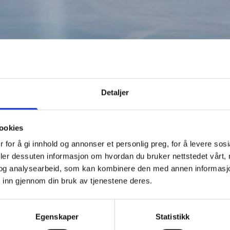
Detaljer
ookies
 for å gi innhold og annonser et personlig preg, for å levere sos
deler dessuten informasjon om hvordan du bruker nettstedet vårt,
og analysearbeid, som kan kombinere den med annen informasjon d
 inn gjennom din bruk av tjenestene deres.
TE GJESTER
Egenskaper
Statistikk