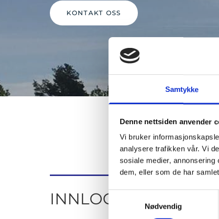
KONTAKT OSS
Samtykke
Denne nettsiden anvender c
Vi bruker informasjonskapsler
analysere trafikken vår. Vi 
sosiale medier, annonsering 
dem, eller som de har samlet
INNLOGGIN FOR FAS
Samtykkevalg
Nødvendig