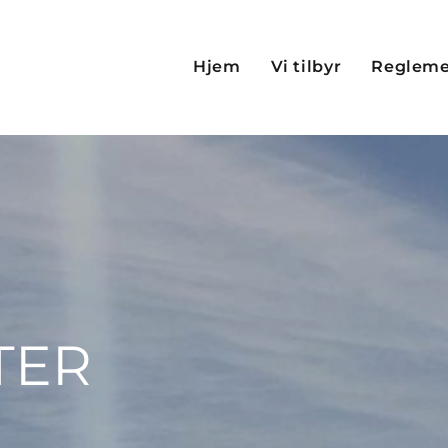
Hjem
Vi tilbyr
Reglem
TER